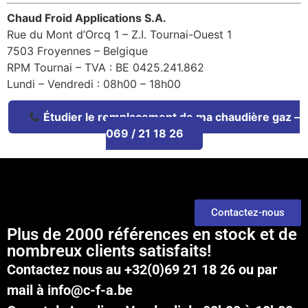
Chaud Froid Applications S.A.
Rue du Mont d’Orcq 1 – Z.I. Tournai-Ouest 1
7503 Froyennes – Belgique
RPM Tournai – TVA : BE 0425.241.862
Lundi – Vendredi : 08h00 – 18h00
Étudier le remplacement de ma chaudière gaz –
069 / 21 18 26
Contactez-nous
Plus de 2000 références en stock et de
nombreux clients satisfaits!
Contactez nous au
+32(0)69 21 18 26
ou par
mail à
info@c-f-a.be