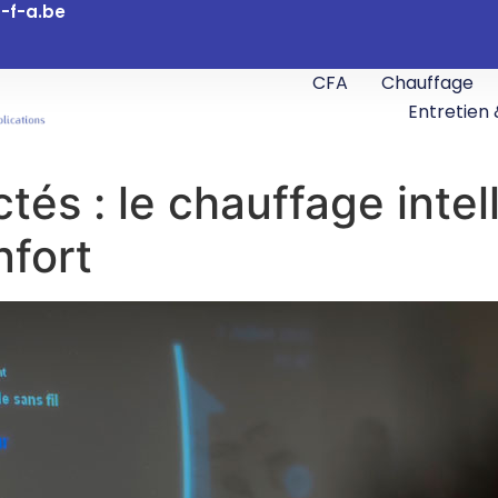
-f-a.be
CFA
Chauffage
Entretien
és : le chauffage intel
nfort